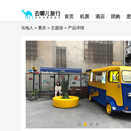
请
提
提
按
示:
示:
shift+enter
您
您
首页
机票
酒店
团购
度
进
已
已
入
进
离
当地人
>
重庆
>
主题游
>
产品详情
去
入
开
哪
网
网
网
站
站
智
导
导
能
航
航
导
区,
区
盲
本
语
区
音
域
引
含
导
有
模
6
式
个
模
块,
按
下
Tab
键
浏