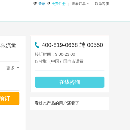
请
登录
或
免费注册
查看订单
联系客服
400-819-0668 转 00550
无限流量
接听时间：9:00-23:00
仅收取（中国）国内市话费
克罗地亚,
更多
法国,
塞浦路斯,
奥兰群岛,
根西岛,
黑山,
梵蒂冈,
斯洛伐克,
在线咨询
预订
看过此产品的用户还看了