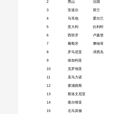
2
黑山
法国
3
安道尔
荷兰
4
马耳他
爱尔兰
5
意大利
比利时
6
西班牙
卢森堡
7
葡萄牙
摩纳哥
8
罗马尼亚
泽西岛
9
保加利亚
10
克罗地亚
11
圣马力诺
12
塞浦路斯
13
斯洛文尼亚
14
塞尔维亚
15
北马其顿