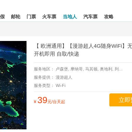
假
邮轮
门票
火车票
当地人
汽车票
攻略
【 欧洲通用】【漫游超人4G随身WiFi】
开机即用 自取/快递
服务地区：
卢森堡,
摩纳哥,
马其顿,
奥地利,
列支敦士登,
服务提供：
漫游超人
服务类型：
Wi-Fi
39
立即
¥
元/台天起