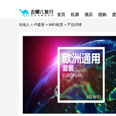
请
提
提
按
示:
示:
shift+enter
您
您
首页
机票
酒店
团购
度
进
已
已
入
进
离
当地人
>
卢森堡
>
WiFi租赁
>
产品详情
去
入
开
哪
网
网
网
站
站
智
导
导
能
航
航
导
区,
区
盲
本
语
区
音
域
引
含
导
有
模
6
式
个
模
块,
按
下
Tab
键
浏