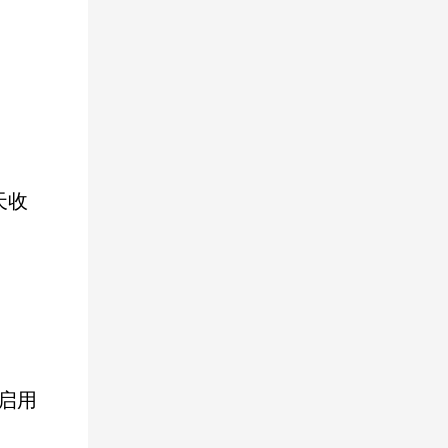
天
收
启用