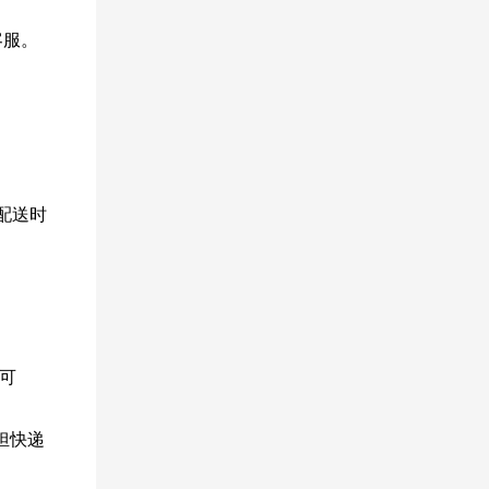
客服。
配送时
可
担快递