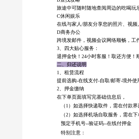
旅途中可随时随地查阅周边的吃喝玩
C休闲娱乐
在线与家人
/朋友分享您的照片、视频
D商务办公
跨境发邮件，视频会议网络顺畅，工
3、四大贴心服务：
退押金快！
24小时客服！取还方便！
二、归还说明
1、租赁流程
提前选购
-在线支付-自取/邮寄-境外使
2、押金缴纳
在下单页面填写完基础信息后，
（
1）如选择快递取件，需在付款界
（
2）如选择机场自取服务，需在下单
预定手机号--验证码--在线付押金
特别注意：