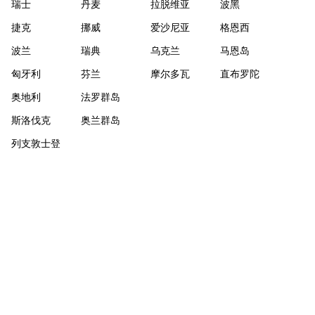
瑞士
丹麦
拉脱维亚
波黑
捷克
挪威
爱沙尼亚
格恩西
波兰
瑞典
乌克兰
马恩岛
匈牙利
芬兰
摩尔多瓦
直布罗陀
奥地利
法罗群岛
斯洛伐克
奥兰群岛
列支敦士登