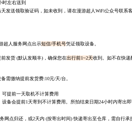
4小时左右送到
当天发送领取验证码，如未收到，请在漫游超人
WiFi公众号联系
游超人服务网点出示
短信
/手机号
凭证领取设备。
提前发货
(默认发顺丰)，确保您在
出行前
1~2天
收到。如不在快递
设备需缴纳提前发货费
:10元/天/台。
，可提前一天取机不计算费用
，设备会提前
1天寄到不计算费用。所拍结束日期24小时内寄出即
务网点归还，或
2天内 (按寄出时间) 快递寄出至仓库，需自行承