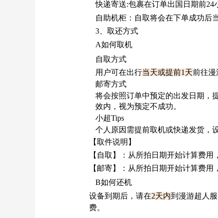
快递寄送
:包裹在订单出国日期前2
自助机柜：自取将会在下单成功后
3、取还方式
A如何取机
自取方式
用户可在出行
当天或提前
1天
前往漫
邮寄方式
将会按照订单中预定的出发日期，
效内，视为预定不成功。
小超
Tips
个人原因需提前取机或快递发货，
【取件说明】
【自取】：
从所拍日期开始计算费用
【邮寄】：
从所拍日期开始计算费用
B如何还机
设备到期后，请在
2天内
到漫游超人服
费。