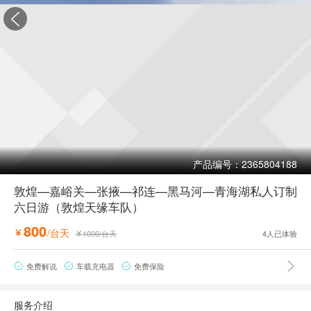

产品编号：2365804188
敦煌—嘉峪关—张掖—祁连—黑马河—青海湖私人订制
六日游（敦煌天缘车队）
800
/台天

1000
/台天
4
人已体验


免费解说
车载充电器
免费保险



服务介绍