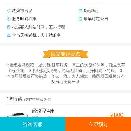
敦煌市出发
6天游玩
服务时间不限
最早可定今日
根据客人到达时间，安排行程
含当天接送机，火车站服务
供应商说卖点
1:拒绝走马观花，提供包/拼车服务，真正的浏览和休闲，独立包车
全程跟随。 2:拒绝隐形消费，纯玩无购物，只挣阳光下的钱。 3:
本地师傅经过严格挑选，车技一流，为人幽默，熟悉景区道路分布
及当地美食一条
车型介绍
（
3种车型可供选择
）
经济型4座
800

可乘坐4人
可放行李2件
咨询客服
立即预订
预订
锋范/伊兰特/宝来/卡罗拉以及同等车型
费用说明
