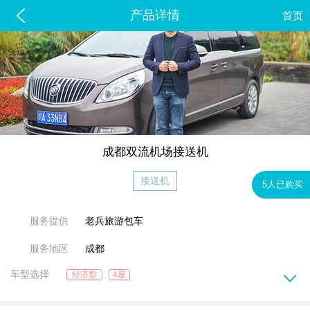
产品详情
首页
成都双流机场接送机
接送机
5人已购买
服务提供
老兵旅游包车
服务地区
成都
车型选择
经济型
4座