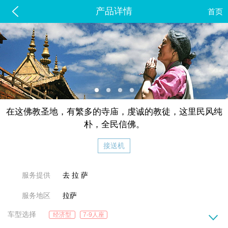
产品详情
首页
在这佛教圣地，有繁多的寺庙，虔诚的教徒，这里民风纯
朴，全民信佛。
接送机
服务提供
去 拉 萨
服务地区
拉萨
车型选择
经济型
7-9人座