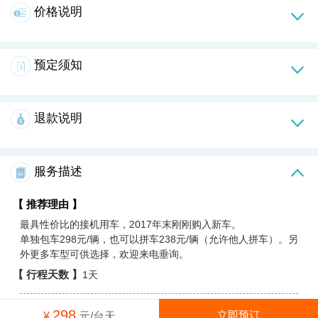
价格说明
预定须知
退款说明
服务描述
【 推荐理由 】
最具性价比的接机用车，2017年末刚刚购入新车。
单独包车298元/辆，也可以拼车238元/辆（允许他人拼车）。另
外更多车型可供选择，欢迎来电垂询。
【 行程天数 】
1天
【 行程说明 】
298
立即预订
¥
元/台天